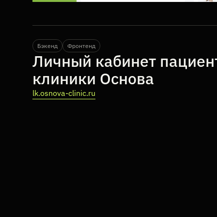
Бэкенд
Фронтенд
Личный кабинет пациен
клиники Основа
lk.osnova-clinic.ru